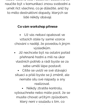
naučíte být v komunikaci znovu svobodní a
umět říct všechno, co je důležité, aniž by
to mělo destruktivní dopady, kterých se
lidé někdy obávají.
Co vám workshop přinese
Už vás nebaví opakovat ve
vztazích stále ty samé vzorce
chování v naději, že povedou k jiným
výsledkům.
Již nechcete být na ostatní pořád
přehnaně hodní a milí na úkor
vlastních potřeb a rádi byste se za
sebe uměli lépe postavit.
Cítíte se uvízlí ve své stávající
situaci a přáli byste se ji změnit, ale
nemáte sílu své nápady a sny
realizovat.
Někdy ztratíte kontrolu,
vybouchnete nebo máte pocit, že se
musíte chovat určitým způsobem,
který není v souladu s tím, co