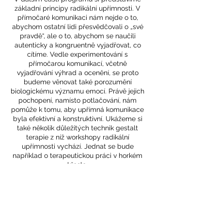
základní principy radikální upřímnosti. V
přímočaré komunikaci nám nejde o to,
abychom ostatní lidi přesvědčovali o „své
pravdě“, ale o to, abychom se naučili
autenticky a kongruentně vyjadřovat, co
cítíme. Vedle experimentování s
přímočarou komunikací, včetně
vyjadřování výhrad a ocenění, se proto
budeme věnovat také porozumění
biologickému významu emocí. Právě jejich
pochopení, namísto potlačování, nám
pomůže k tomu, aby upřímná komunikace
byla efektivní a konstruktivní. Ukážeme si
také několik důležitých technik gestalt
terapie z níž workshopy radikální
upřímnosti vychází. Jednat se bude
například o terapeutickou práci v horkém
křesle.
NEDĚLE: 9:30 – 17:00
Druhý den se budeme věnovat tématům
předstírání a zatajování a také jejich
negativním důsledkům na psychické
zdraví a hladinu stresu. V rámci