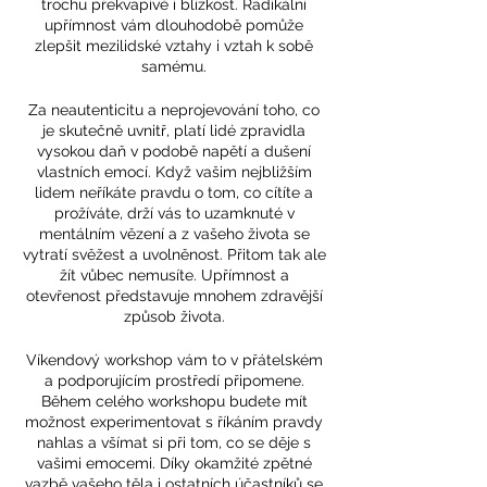
trochu překvapivě i blízkost. Radikální
upřímnost vám dlouhodobě pomůže
zlepšit mezilidské vztahy i vztah k sobě
samému.
Za neautenticitu a neprojevování toho, co
je skutečně uvnitř, platí lidé zpravidla
vysokou daň v podobě napětí a dušení
vlastních emocí. Když vašim nejbližším
lidem neříkáte pravdu o tom, co cítíte a
prožíváte, drží vás to uzamknuté v
mentálním vězení a z vašeho života se
vytratí svěžest a uvolněnost. Přitom tak ale
žít vůbec nemusíte. Upřímnost a
otevřenost představuje mnohem zdravější
způsob života.
Víkendový workshop vám to v přátelském
a podporujícím prostředí připomene.
Během celého workshopu budete mít
možnost experimentovat s říkáním pravdy
nahlas a všímat si při tom, co se děje s
vašimi emocemi. Díky okamžité zpětné
vazbě vašeho těla i ostatních účastníků se