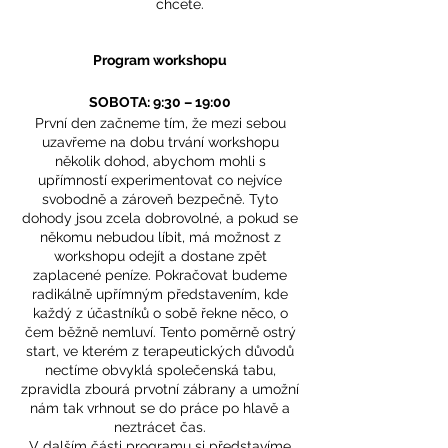
chcete.
Program workshopu
SOBOTA: 9:30 – 19:00
První den začneme tím, že mezi sebou
uzavřeme na dobu trvání workshopu
několik dohod, abychom mohli s
upřímností experimentovat co nejvíce
svobodně a zároveň bezpečně. Tyto
dohody jsou zcela dobrovolné, a pokud se
někomu nebudou líbit, má možnost z
workshopu odejít a dostane zpět
zaplacené peníze. Pokračovat budeme
radikálně upřímným představením, kde
každý z účastníků o sobě řekne něco, o
čem běžně nemluví. Tento poměrně ostrý
start, ve kterém z terapeutických důvodů
nectíme obvyklá společenská tabu,
zpravidla zbourá prvotní zábrany a umožní
nám tak vrhnout se do práce po hlavě a
neztrácet čas.
V dalším části programu si představíme